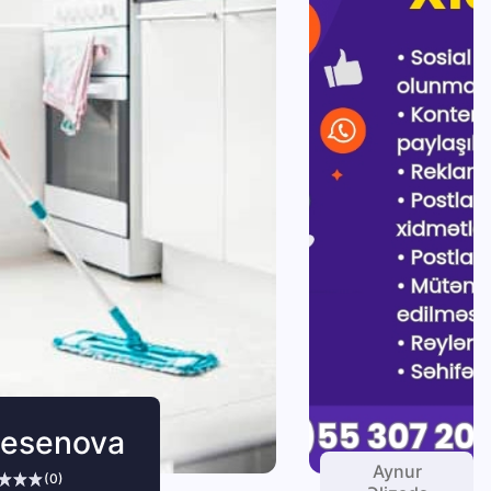
Hesenova
Aynur
(0)