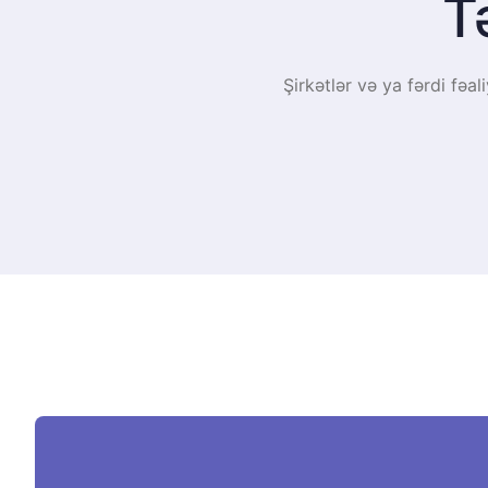
T
Şirkətlər və ya fərdi fəal