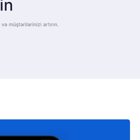
in
və müştərilərinizi artırın.