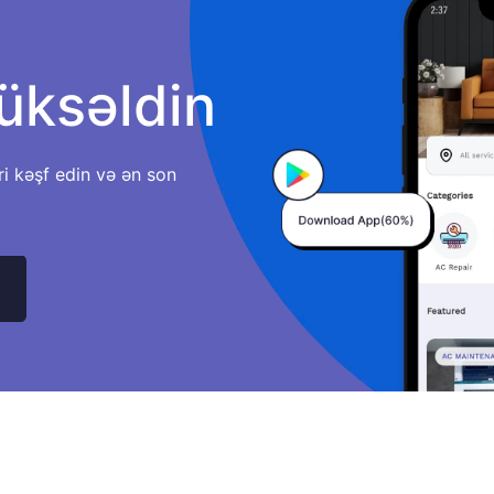
üksəldin
ri kəşf edin və ən son