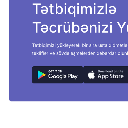
Tətbiqimizlə
Təcrübənizi Y
Tətbiqimizi yükləyərək bir sıra usta xidmətlə
təkliflər və sövdələşmələrdən xəbərdar olun!