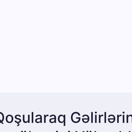
Qoşularaq Gəlirlərin