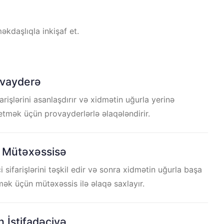
məkdaşlıqla inkişaf et.
vayderə
arişlərini asanlaşdırır və xidmətin uğurla yerinə
 etmək üçün provayderlərlə əlaqələndirir.
 Mütəxəssisə
 sifarişlərini təşkil edir və sonra xidmətin uğurla başa
ək üçün mütəxəssis ilə əlaqə saxlayır.
 İstifadəçiyə