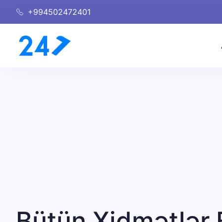
+994502472401
Bütün Xidmətlər 