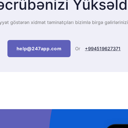
əcrübənizi Yüksəld
iyyət göstərən xidmət təminatçıları bizimlə birgə gəlirlərinizi 
help@247app.com
Or
+994519627371