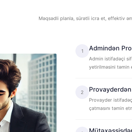
Məqsədli planla, sürətli icra et, effektiv ə
Admindən Pro
1
Admin istifadəçi sif
yetirilməsini təmin
Provayderdən
2
Provayder istifadəçi
çatmasını təmin etm
Mütəxəssisdən