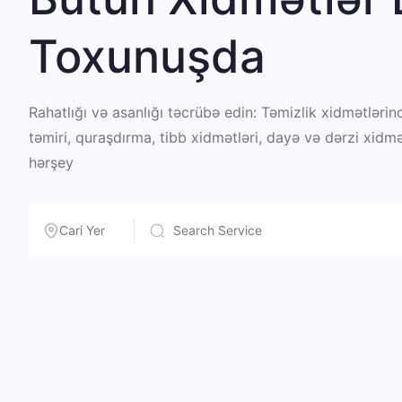
Toxunuşda
Rahatlığı və asanlığı təcrübə edin: Təmizlik xidmətləri
təmiri, quraşdırma, tibb xidmətləri, dayə və dərzi xidm
hərşey
Cari Yer