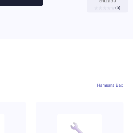
Əlizadə
(0)
Hamısına Bax