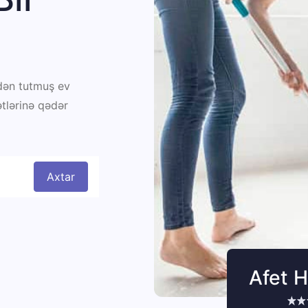
ndən tutmuş ev
ətlərinə qədər
Axtar
Afet 