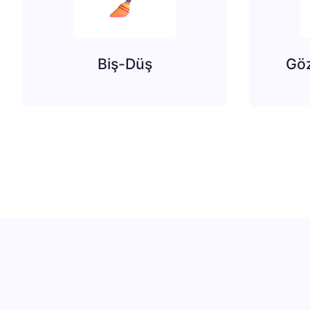
Biş-Düş
Göz