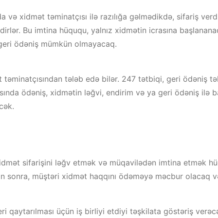
da və xidmət təminatçısı ilə razılığa gəlmədikdə, sifariş ve
lər. Bu imtina hüququ, yalnız xidmətin icrasına başlananadə
 geri ödəniş mümkün olmayacaq.
 təminatçısından tələb edə bilər. 247 tətbiqi, geri ödəniş t
asında ödəniş, xidmətin ləğvi, endirim və ya geri ödəniş ilə 
cək.
xidmət sifarişini ləğv etmək və müqavilədən imtina etmək hü
dıqdan sonra, müştəri xidmət haqqını ödəməyə məcbur olaca
i qaytarılması üçün iş birliyi etdiyi təşkilata göstəriş verəc