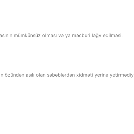
crasının mümkünsüz olması və ya məcburi ləğv edilməsi.
n özündən asılı olan səbəblərdən xidməti yerinə yetirmədiyi 