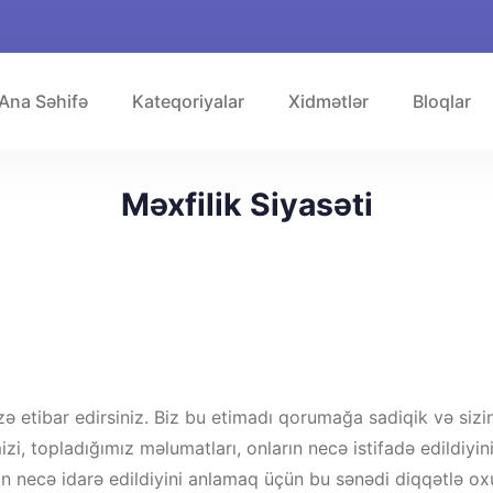
Ana Səhifə
Kateqoriyalar
Xidmətlər
Bloqlar
Məxfilik Siyasəti
ə etibar edirsiniz. Biz bu etimadı qorumağa sadiqik və sizin 
zi, topladığımız məlumatları, onların necə istifadə edildiyini
n necə idarə edildiyini anlamaq üçün bu sənədi diqqətlə oxu