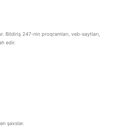
. Bildiriş 247-nin proqramları, veb-saytları,
h edir.
ən şəxslər.