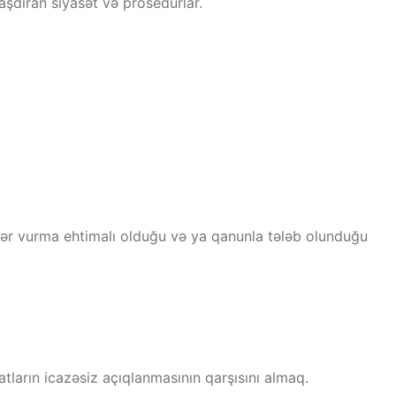
şdıran siyasət və prosedurlar.
rər vurma ehtimalı olduğu və ya qanunla tələb olunduğu
ların icazəsiz açıqlanmasının qarşısını almaq.