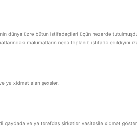
inin dünya üzrə bütün istifadəçiləri üçün nəzərdə tutulmuşdur
ətlərindəki məlumatların necə toplanıb istifadə edildiyini iza
və ya xidmət alan şəxslər.
di qaydada və ya tərəfdaş şirkətlər vasitəsilə xidmət göstər