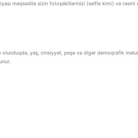
yası məqsədilə sizin fotoşəkillərinizi (selfie kimi) və rəsmi 
olunduqda, yaş, cinsiyyət, peşə və digər demoqrafik məluma
unur.