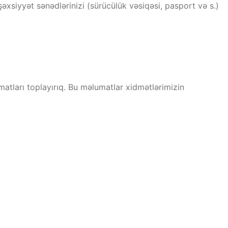
şəxsiyyət sənədlərinizi (sürücülük vəsiqəsi, pasport və s.)
tları toplayırıq. Bu məlumatlar xidmətlərimizin