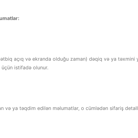
umatlar:
tətbiq açıq və ekranda olduğu zaman) dəqiq və ya təxmini y
 üçün istifadə olunur.
 və ya təqdim edilən məlumatlar, o cümlədən sifariş detallar