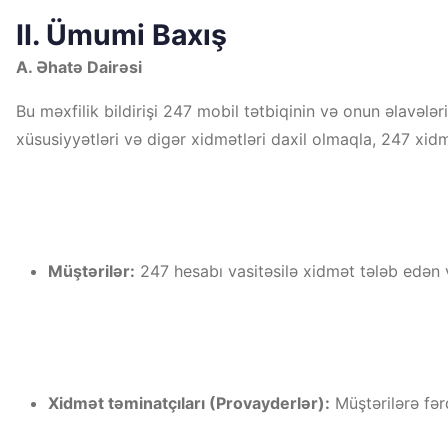
II. Ümumi Baxış
A. Əhatə Dairəsi
Bu məxfilik bildirişi 247 mobil tətbiqinin və onun əlavələr
xüsusiyyətləri və digər xidmətləri daxil olmaqla, 247 xidm
Müştərilər:
247 hesabı vasitəsilə xidmət tələb edən 
Xidmət təminatçıları (Provayderlər):
Müştərilərə fər