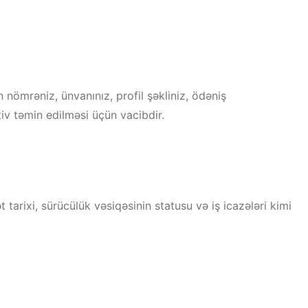
 nömrəniz, ünvanınız, profil şəkliniz, ödəniş
tiv təmin edilməsi üçün vacibdir.
t tarixi, sürücülük vəsiqəsinin statusu və iş icazələri kimi