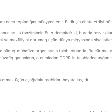
ı necə topladığını müəyyən edir. Bildirişin əhatə etdiyi büt
qanunları ilə tənzimlənir. Bu o deməkdir ki, burada təsvir ol
yini və məxfiliyini qorumaq üçün dünya miqyasında siyasətlər
n də hüquq-mühafizə orqanlarının tələbi olduqda. Bu cür mə
 müvafiq qanunların, o cümlədən GDPR-in tələblərinə uyğun o
 etmək üçün aşağıdakı tədbirləri həyata keçirir: