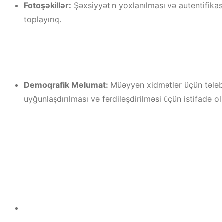
Fotoşəkillər:
Şəxsiyyətin yoxlanılması və autentifikasi
toplayırıq.
Demoqrafik Məlumat:
Müəyyən xidmətlər üçün tələb 
uyğunlaşdırılması və fərdiləşdirilməsi üçün istifadə ol