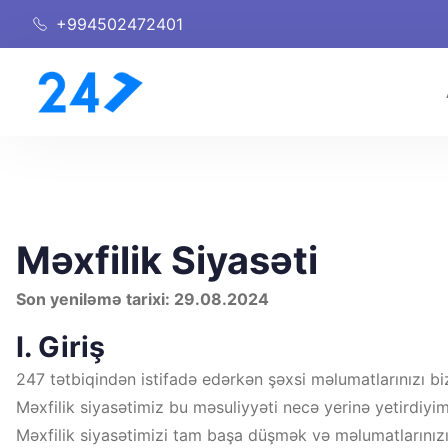
+994502472401
Məxfilik Siyasəti
Son yeniləmə tarixi: 29.08.2024
I. Giriş
247 tətbiqindən istifadə edərkən şəxsi məlumatlarınızı biz
Məxfilik siyasətimiz bu məsuliyyəti necə yerinə yetirdiyimi
Məxfilik siyasətimizi tam başa düşmək və məlumatlarınızı