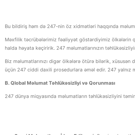
Bu bildiriş həm də 247-nin öz xidmətləri haqqında məlumat
Məxfilik təcrübələrimiz fəaliyyət göstərdiyimiz ölkələrin 
halda həyata keçiririk. 247 məlumatlarınızın təhlükəsizli
Biz məlumatlarınızı digər ölkələrə ötürə bilərik, xüsusə
üçün 247 ciddi daxili prosedurlara əməl edir. 247 yalnız
B. Qlobal Məlumat Təhlükəsizliyi və Qorunması
247 dünya miqyasında məlumatların təhlükəsizliyini təmin