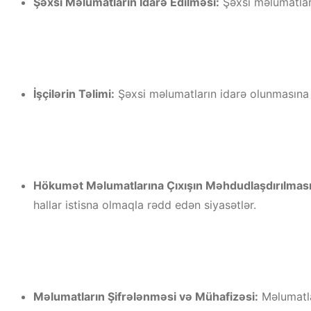
Şəxsi Məlumatların İdarə Edilməsi:
Şəxsi məlumatları
İşçilərin Təlimi:
Şəxsi məlumatların idarə olunmasına ca
Hökumət Məlumatlarına Çıxışın Məhdudlaşdırılması
hallar istisna olmaqla rədd edən siyasətlər.
Məlumatların Şifrələnməsi və Mühafizəsi:
Məlumatlar