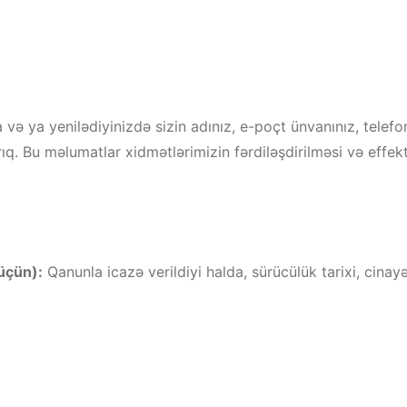
və ya yenilədiyinizdə sizin adınız, e-poçt ünvanınız, telefon
ıq. Bu məlumatlar xidmətlərimizin fərdiləşdirilməsi və effek
üçün):
Qanunla icazə verildiyi halda, sürücülük tarixi, cinayə