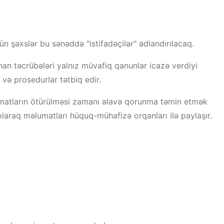
ün şəxslər bu sənəddə "istifadəçilər" adlandırılacaq.
unan təcrübələri yalnız müvafiq qanunlar icazə verdiyi
 və prosedurlar tətbiq edir.
lumatların ötürülməsi zamanı əlavə qorunma təmin etmək
laraq məlumatları hüquq-mühafizə orqanları ilə paylaşır.