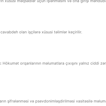
n xüsusi məqsədlər üçün işlənməsini və ona girişi məhdudla
vabdeh olan işçilərə xüsusi təlimlər keçirilir.
:
Hökumət orqanlarının məlumatlara çıxışını yalnız ciddi zə
ın şifrələnməsi və psevdonimləşdirilməsi vasitəsilə məlumat