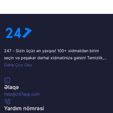
247 - Sizin üçün ən yaxşısı! 100+ xidmətdən birini
seçin və peşəkar dərhal xidmətinizə gəlsin! Təmizlik,
təmir, elektrik, santexnika, avtomobil baxımı, gözəllik
Daha Çox Oxu
və daha çox xidmətləri asanlıqla sifariş edin.
Ünvanınızı və tarixinizi seçin, təsdiqləyin və ödəniş
edin – qalanını biz həll edirik! Sifarişlərinizi tətbiqdə
Əlaqə
izləyin və xidmət təminatçısı ilə birbaşa əlaqə saxlayın.
help@247app.com
Yardım nömrəsi