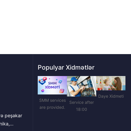
Populyar Xidmətlər
Daye Xidmeti
SMM services
Service after
are provided.
18:00
nika,