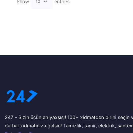
Show
entries
247 - Sizin üçün ən yaxşısı! 100+ xidmətdən birini seçin və peşəkar
dərhal xidmətinizə gəlsin! Təmizlik, təmir, elektrik, santex